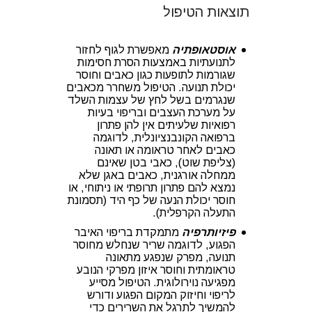
תוצאות הטיפול
אוסטאופתיה
מאפשרת לגוף לחזור
לתנועתיות באמצעות הסרת חסימות
שגורמות לתופעות כגון כאבים וחוסר
יכולת תנועה. הטיפול משחרר מכאבים
שנגרמים בשל לחץ של עצמות השלד
על מערכת העצבים ובריפוי בעיות
רפואיות שלעיתים אין להן פתרון
ברפואה הקונבנציונלית, לדוגמה
כאבים לאחר טראומה או תאונה
(צליפת שוט), כאבי בטן שאינם
ממחלה אורגנית, כאבים באגן שלא
נמצא להם פתרון תרופתי או ניתוחי, או
חוסר יכולת הנעה של כף היד (תסמונת
התעלה הקרפלית).
פיזיותרפיה
מתמקדת בריפוי האיבר
הפגוע, לדוגמה שריר שנחלש מחוסר
תנועה, מפרק שנפגע מתאונה
טראומתית וחוסר איזון מפרקי הנובע
מפגיעה נוירולוגית. הטיפול מסייע
לריפוי וחיזוק המקום הפגוע ודורש
להמשיך לתרגל את השרירים כדי