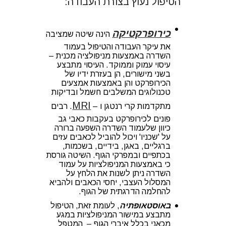
הטיפול נעוץ בצורת העבודה:
כירופרקטיקה
הינה שיטה שמציבה
את עיקר העבודה והטיפול בעמוד
השדרה באמצעות מניפולציה מכנית –
עיסוי עמוק וממוקד. העיסוי מתבצע
בשני מישורים, הן בעזרת ידיו של
הכירופרקט והן באמצעות אמצעים
טכנולוגים המשלבים חשמל ובדיקות
MRI
מתקדמות קרי רנטגן ו –
. רבים
פונים לכירופרקט בעקבות כאבי גב
כיוון שלעמוד השדרה השפעה ברורה
על 'שכניו' ויכול להוביל לכאבים עזים
ברגליים, באגן, בידיים, בשכמות,
בכתפיים ובמפרקי הגוף. השיטה גורסת
כי באמצעות המניפולציות על עמוד
השדרה ניתן לשנות את הלחץ על
המסלול העצבי, יחסי הכאבים ולהביא
להחלמה הדרגתית של הגוף.
באוסטאופתיה
, לעומת זאת, הטיפול
מתבצע במישור המניפולציות במגע
מכאני בכלל איברי הגוף – המטפל