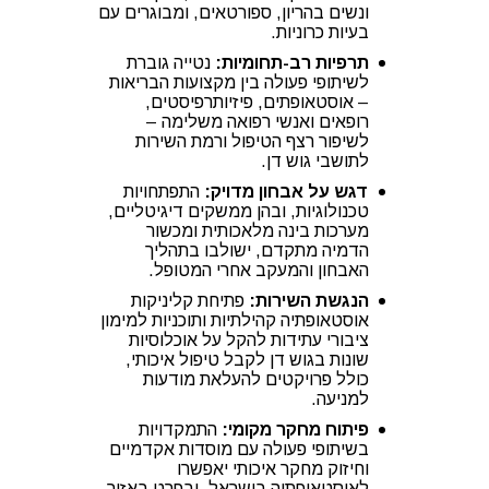
ונשים בהריון, ספורטאים, ומבוגרים עם
בעיות כרוניות.
תרפיות רב-תחומיות:
נטייה גוברת
לשיתופי פעולה בין מקצועות הבריאות
– אוסטאופתים, פיזיותרפיסטים,
רופאים ואנשי רפואה משלימה –
לשיפור רצף הטיפול ורמת השירות
לתושבי גוש דן.
דגש על אבחון מדויק:
התפתחויות
טכנולוגיות, ובהן ממשקים דיגיטליים,
מערכות בינה מלאכותית ומכשור
הדמיה מתקדם, ישולבו בתהליך
האבחון והמעקב אחרי המטופל.
הנגשת השירות:
פתיחת קליניקות
אוסטאופתיה קהילתיות ותוכניות למימון
ציבורי עתידות להקל על אוכלוסיות
שונות בגוש דן לקבל טיפול איכותי,
כולל פרויקטים להעלאת מודעות
למניעה.
פיתוח מחקר מקומי:
התמקדויות
בשיתופי פעולה עם מוסדות אקדמיים
וחיזוק מחקר איכותי יאפשרו
לאוסטאופתיה בישראל, ובפרט באזור