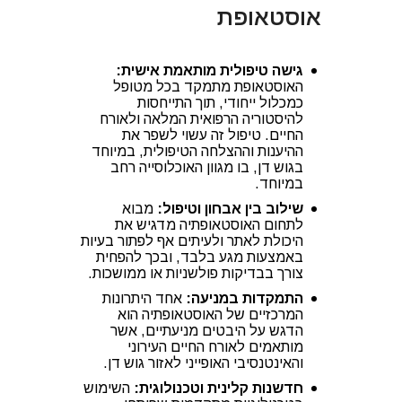
אוסטאופת
גישה טיפולית מותאמת אישית:
האוסטאופת מתמקד בכל מטופל
כמכלול ייחודי, תוך התייחסות
להיסטוריה הרפואית המלאה ולאורח
החיים. טיפול זה עשוי לשפר את
ההיענות וההצלחה הטיפולית, במיוחד
בגוש דן, בו מגוון האוכלוסייה רחב
במיוחד.
שילוב בין אבחון וטיפול:
מבוא
לתחום האוסטאופתיה מדגיש את
היכולת לאתר ולעיתים אף לפתור בעיות
באמצעות מגע בלבד, ובכך להפחית
צורך בבדיקות פולשניות או ממושכות.
התמקדות במניעה:
אחד היתרונות
המרכזיים של האוסטאופתיה הוא
הדגש על היבטים מניעתיים, אשר
מותאמים לאורח החיים העירוני
והאינטנסיבי האופייני לאזור גוש דן.
חדשנות קלינית וטכנולוגית:
השימוש