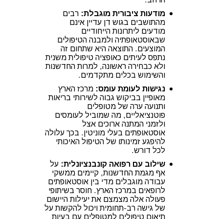
מודעות ציבורית מוגבלת:
רבים
מהתושבים בגוש דן עדיין אינם
מודעים ליתרונות הייחודיים
שבאוסטאופתיה ולמבנה הטיפולים
המוצעים. התוצאה היא שתחום זה
נתפס לעיתים כאופציה טיפולית משנית
ולא כבחירה ראשונה, למרות החדשנות
והשימוש בכלים מתקדמים.
נגישות לעומת עומס:
מרכז הארץ
מאופיין בביקוש גבוה לשירותי בריאות
ותנועה ערה של מטופלים
פוטנציאליים, מה שמוביל לעומסים
ולזמני המתנה ארוכים אצל
אוסטאופתים בעלי מוניטין. בכך עלולה
להיפגע זמינותו של הטיפול האיכותי
לכל דורש.
שילוב עם רפואה קונבנציונלית:
על
אף מגמת החדשנות, קיימים ממשקי
עבודה מוגבלים מדי בין אוסטאופתים
לרופאים במרכז הארץ. חוסר בשיתופי
פעולה אלה מצמצם את יעילות היישום
של גישה רב-תחומית ויכול להקשות על
תיאום טיפולים למטופלים עם בעיות